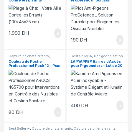
Contre les Errants
ProDefence : Solution
(100x45x35 cm)
Durable pour Éloigner les
Oiseaux Nuisibles
1.990
DH
190
DH
Capture de chats errants
,
Best Seller 🔥
,
Dépigeonnisation
Capture de chiens errants
,
Couteau de Poche
LAPYAPPE® Barres d’Accès
Dépigeonnisation
,
Dératisation
,
Professionnel Pack 12 – Pour
pour Pigeonniers – Lot de 20
Déreptilisation
Interventions en Contrôle
des Nuisibles et Gestion
Sanitaire
400
DH
80
DH
Best Seller 🔥
,
Capture de chats errants
,
Capture de chiens errants