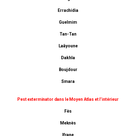
Errachidia
Guelmim
Tan-Tan
Laâyoune
Dakhla
Boujdour
Smara
Pest exterminator dans le Moyen Atlas et l’intérieur
Fès
Meknès
Ifrane