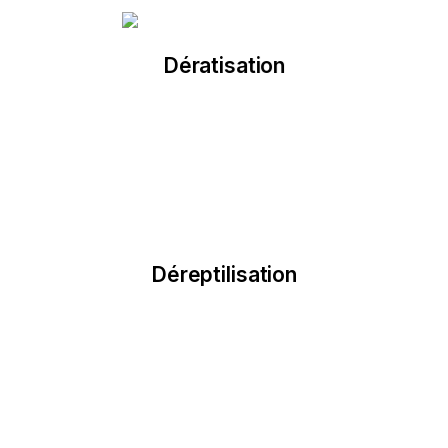
Contactez-nous
de l'environnement.
Dératisation
efficaces, respectueuses des normes de sécurité et
Éliminez les rongeurs rapidement avec nos solutions
Contactez-nous
l'environnement.
Déreptilisation
Nous utilisons des méthodes respectueuses de
grâce à nos interventions rapides et sécurisées.
Protégez vos espaces des reptiles indésirables
Contactez-nous