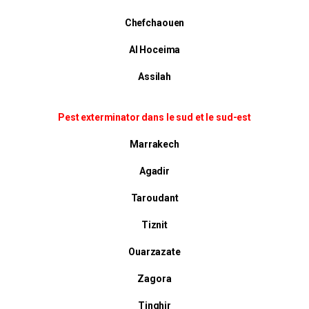
Chefchaouen
Al Hoceima
Assilah
Pest exterminator dans le sud et le sud-est
Marrakech
Agadir
Taroudant
Tiznit
Ouarzazate
Zagora
Tinghir