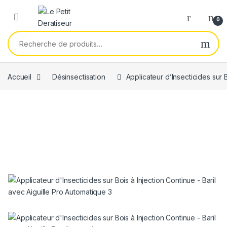
Skip to navigation
Skip to content
0
Recherche pour :
Accueil
Désinsectisation
Applicateur d’Insecticides sur 