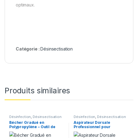
optimaux.
Catégorie :
Désinsectisation
Produits similaires
Désinfection
,
Désinsectisation
Désinfection
,
Désinsectisation
Bécher Gradué en
Aspirateur Dorsale
Polypropylène – Outil de
Professionnel pour
Mesure de Précision 100ml
Désinsectisation et
Désinfection – Efficacité