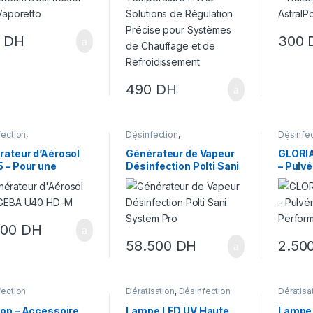
Chauffage et de
Refroidissement
0
DH
300
490
DH
fection
,
Désinfection
,
Désinfec
ectisation
Désinsectisation
Désinsec
rateur d’Aérosol
Générateur de Vapeur
GLORIA
 – Pour une
Désinfection Polti Sani
– Pulv
fection et une
System Pro
Perfor
nsectisation
caces
500
DH
58.500
DH
2.50
fection
Dératisation
,
Désinfection
Dératisa
top – Accessoire
Lampe LED UV Haute
Lampe 