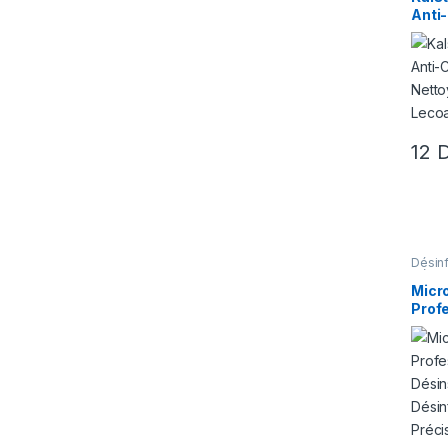
Anti-
Nett
Form
pour
Opti
12
Désin
Désins
Micr
Prof
Désin
Désin
Préci