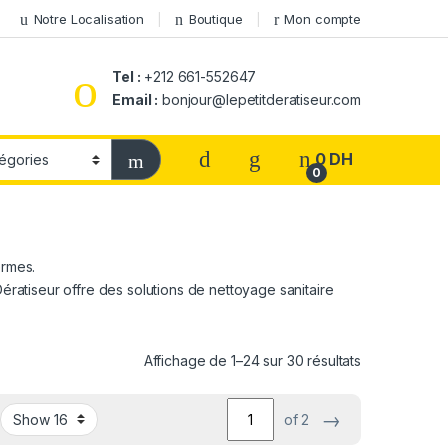
Notre Localisation
Boutique
Mon compte
Tel :
+212 661-552647
Email :
bonjour@lepetitderatiseur.com
0
DH
0
ermes.
Dératiseur offre des solutions de nettoyage sanitaire
Affichage de 1–24 sur 30 résultats
→
of 2