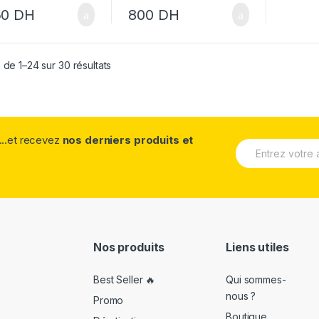
50
DH
800
DH
 de 1–24 sur 30 résultats
...et recevez
nos derniers produits et
E
m
a
i
l
*
Nos produits
Liens utiles
Best Seller 🔥
Qui sommes-
nous ?
Promo
Boutique