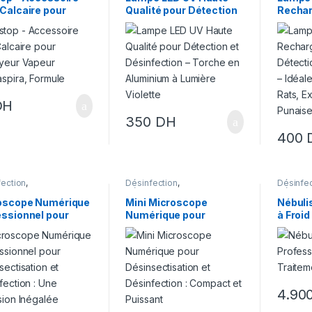
Calcaire pour
Qualité pour Détection
Rechar
oyeur Vapeur,
et Désinfection –
Détect
ule Bioécologique
Torche en Aluminium à
Désinfe
 une Performance
Lumière Violette
pour Ur
mal
Excrém
Punaise
DH
350
DH
400
fection
,
Désinfection
,
Désinfec
ectisation
Désinsectisation
Désinsec
oscope Numérique
Mini Microscope
Nébuli
essionnel pour
Numérique pour
à Froid
sectisation et
Désinsectisation et
Désinf
fection : Une
Désinfection : Compact
Désins
sion Inégalée
et Puissant
4.90