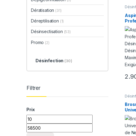
Désin
Dératisation
(31)
Désins
Aspi
Prof
Déreptilisation
(1)
Désin
Désinsectisation
Désin
(53)
Effic
Promo
dans
(2)
Désinfection
(30)
2.9
Filtrer
Désin
Bros
Prix
Unive
Acce
Prix min
Prix max
Nett
et Ef