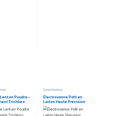
tion
Désinfection
 Lent en Poudre –
Électrovanne Polti en
ment Trichloro
Laiton Haute Précision
Pool pour
pour Systèmes de
es
Pulvérisation
Professionnels