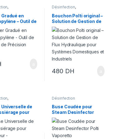
tion
,
Désinfection
,
tisation
Désinsectisation
 Gradué en
Bouchon Polti original –
pylène – Outil de
Solution de Gestion de
 de Précision
Flux Hydraulique pour
Systèmes
Domestiques et
Industriels
H
480
DH
tion
,
Désinfection
tisation
 Universelle de
Buse Coudée pour
siérage pour
Steam Desinfector
teur –
Polti Vaporetto
ectisation et
ection (50mm)