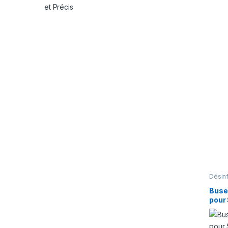
Désin
Désins
Buse
pour
Desin
Vapo