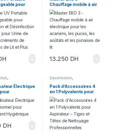
geable pour
Chauffage mobile à air
ion et
électrique pour les
ction – Idéale
acariens, les puces, les
ine de Rats,
aoûtats et les punaises
ents de
de lit
s de Lit et Plus
DH
13.250
DH
tion
,
Désinfection
,
tisation
Désinsectisation
,
Promo
sateur Électrique
Pack d’Accessoires 4
 pour
en 1 Polyvalents pour
ection et
Aspirateur – Tiges et
ectisation
Têtes de Nettoyage
Professionnelles
0
DH