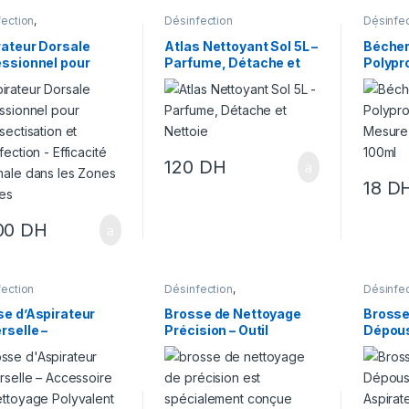
fection
,
Désinfection
Désinfec
ectisation
Désinsec
rateur Dorsale
Atlas Nettoyant Sol 5L –
Bécher
essionnel pour
Parfume, Détache et
Polypro
sectisation et
Nettoie
Mesure
fection –
100ml
acité Maximale
 les Zones Exigües
120
DH
18
D
00
DH
fection
Désinfection
,
Désinfec
Désinsectisation
Désinsec
se d’Aspirateur
Brosse de Nettoyage
Brosse
rselle –
Précision – Outil
Dépous
ssoire de
Essentiel pour
Aspira
oyage Polyvalent
Entretien et Hygiène
Désins
ficace
dans les
Désinf
Environnements