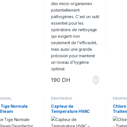
190
DH
fection
,
Désinfection
Désinfec
ectisation
 Tige Normale
Capteur de
Chlore
 Steam
Température HVAC
Traite
fector Polti
POLTI – Solutions de
Astral
retto
Régulation Précise
Piscin
pour Systèmes de