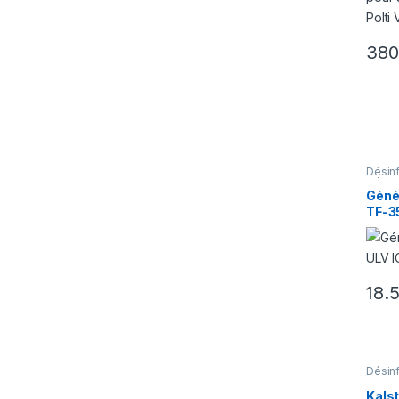
38
Désin
Désins
Géné
TF-35
Désin
Dési
Effi
18.
Désin
Kals