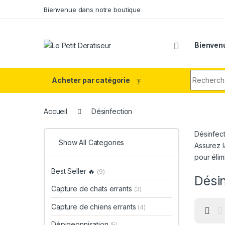
Skip to navigation
Skip to content
Bienvenue dans notre boutique
Bienvenu
Search fo
Acheter par catégorie
Accueil
Désinfection
Désinfect
Show All Categories
Assurez l
pour élim
Best Seller 🔥
(9)
Désin
Capture de chats errants
(3)
Capture de chiens errants
(4)
Dépigeonnisation
(5)