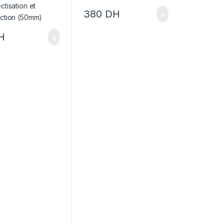
380
DH
H