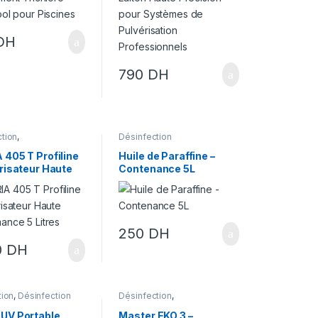
DH
790
DH
tion
,
Désinfection
tisation
 405 T Profiline
Huile de Paraffine –
érisateur Haute
Contenance 5L
mance 5 Litres
250
DH
0
DH
tion
,
Désinfection
Désinfection
,
Désinsectisation
UV Portable
Master EKO 3 –