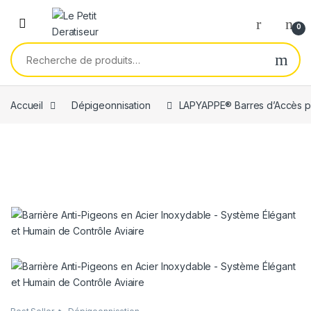
Skip to navigation
Skip to content
0
Recherche pour :
Accueil
Dépigeonnisation
LAPYAPPE® Barres d’Accès po