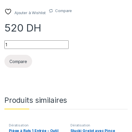
Compare
Ajouter à Wishlist
520
DH
Provoke Pro Gel : Appât de Haute Efficacité pour Pièges à Rat
Compare
Produits similaires
Dératisation
Dératisation
Piège à Rats 1 Entrée – Outil
Stucki Grelot avec Pince