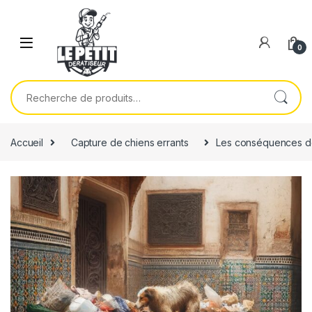
Skip to navigation
Skip to content
0
Recherche pour :
Accueil
Capture de chiens errants
Les conséquences des