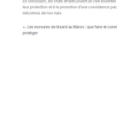
En conclusion, les chats errants jouent un rôle essenti
leur protection et à la promotion d’une coexistence paci
méconnus de nos rues.
Navigation de l’article
←
Les morsures de lézard au Maroc : que faire et com
protéger