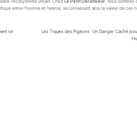
el dans l’écosystème urbain. Chez
Le Petit Dératiseur
, nous sommes 
fique entre l’homme et l’animal, reconnaissant ainsi la valeur de ces 
ment se
Les Tiques des Pigeons : Un Danger Caché pour
H