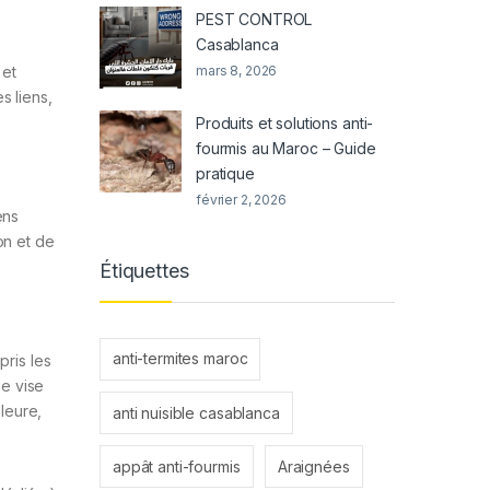
PEST CONTROL
Casablanca
 et
mars 8, 2026
s liens,
Produits et solutions anti-
fourmis au Maroc – Guide
pratique
février 2, 2026
ens
on et de
Étiquettes
anti-termites maroc
ris les
e vise
lleure,
anti nuisible casablanca
appât anti-fourmis
Araignées