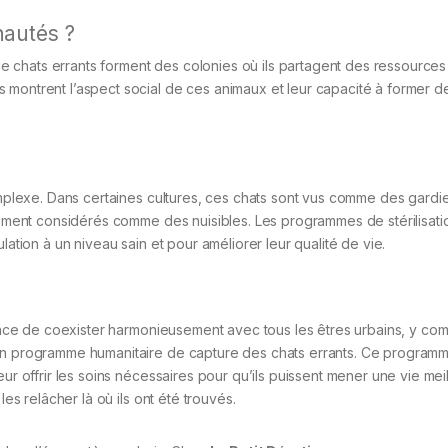
autés ?
 chats errants forment des colonies où ils partagent des ressources
montrent l’aspect social de ces animaux et leur capacité à former de
complexe. Dans certaines cultures, ces chats sont vus comme des gardi
usement considérés comme des nuisibles. Les programmes de stérilisati
lation à un niveau sain et pour améliorer leur qualité de vie.
ce de coexister harmonieusement avec tous les êtres urbains, y comp
 un programme humanitaire de capture des chats errants. Ce programm
ur offrir les soins nécessaires pour qu’ils puissent mener une vie mei
les relâcher là où ils ont été trouvés.