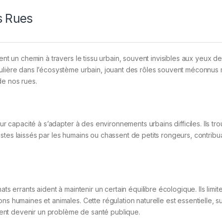
s Rues
ent un chemin à travers le tissu urbain, souvent invisibles aux yeux d
gulière dans l’écosystème urbain, jouant des rôles souvent méconnus 
de nos rues.
eur capacité à s’adapter à des environnements urbains difficiles. Ils tr
tes laissés par les humains ou chassent de petits rongeurs, contribua
ts errants aident à maintenir un certain équilibre écologique. Ils limite
ns humaines et animales. Cette régulation naturelle est essentielle, su
ent devenir un problème de santé publique.