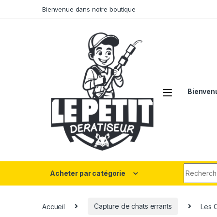
Skip to navigation
Skip to content
Bienvenue dans notre boutique
Bienvenu
Search fo
Acheter par catégorie
Accueil
Capture de chats errants
Les C