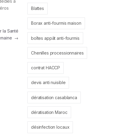
dédiés à
héros
Blattes
Borax anti-fourmis maison
 la Santé
umaine
→
boîtes appât anti-fourmis
Chenilles processionnaires
contrat HACCP
devis anti nuisible
dératisation casablanca
dératisation Maroc
désinfection locaux