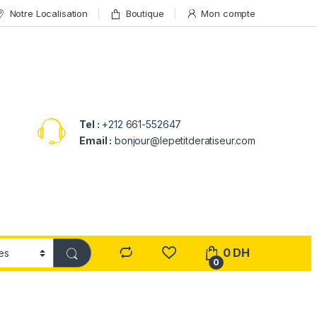
Notre Localisation
Boutique
Mon compte
Tel :
+212 661-552647
Email :
bonjour@lepetitderatiseur.com
0
DH
0