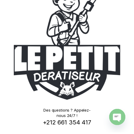
Des questions ? Appelez-
nous 24/7 !
+212 661 354 417
O