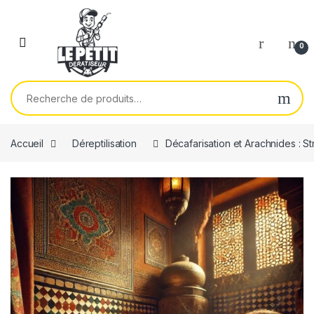
Skip to navigation
Skip to content
0
Recherche pour :
Accueil
Déreptilisation
Décafarisation et Arachnides : 