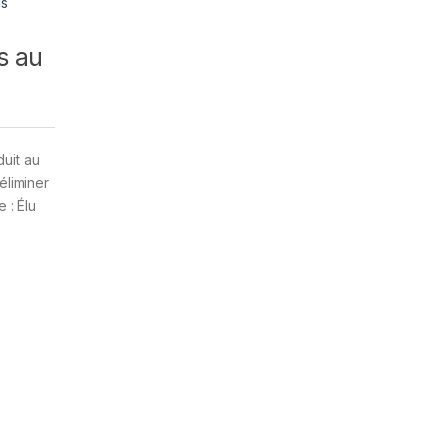
s au
duit au
éliminer
 : Élu