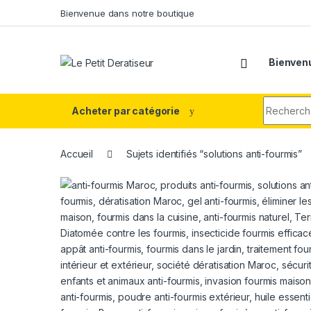
Skip to navigation
Skip to content
Bienvenue dans notre boutique
Bienvenu
Search fo
Acheter par catégorie
Accueil
Sujets identifiés “solutions anti-fourmis”